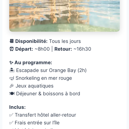
📆 Disponibilité:
Tous les jours
⏰ Départ:
~8h00 |
Retour:
~16h30
✨ Au programme:
🏝️ Escapade sur Orange Bay (2h)
🤿 Snorkeling en mer rouge
🎉 Jeux aquatiques
🍽️ Déjeuner & boissons à bord
Inclus:
✅ Transfert hôtel aller-retour
✅ Frais entrée sur l’île