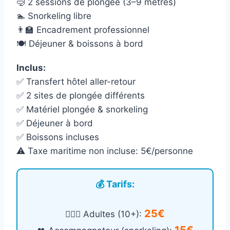
🤿 2 sessions de plongée (3–9 mètres)
🏊 Snorkeling libre
👨‍🏫 Encadrement professionnel
🍽️ Déjeuner & boissons à bord
Inclus:
✅ Transfert hôtel aller-retour
✅ 2 sites de plongée différents
✅ Matériel plongée & snorkeling
✅ Déjeuner à bord
✅ Boissons incluses
⚠️ Taxe maritime non incluse: 5€/personne
💰 Tarifs:
25€
🙎🏻‍♂️ Adultes (10+):