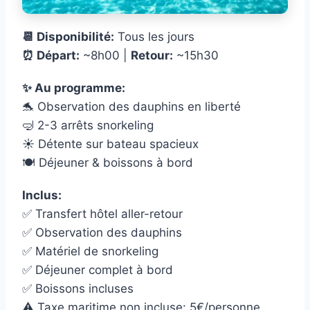
📆 Disponibilité:
Tous les jours
⏰ Départ:
~8h00 |
Retour:
~15h30
✨ Au programme:
🐬 Observation des dauphins en liberté
🤿 2-3 arrêts snorkeling
☀️ Détente sur bateau spacieux
🍽️ Déjeuner & boissons à bord
Inclus:
✅ Transfert hôtel aller-retour
✅ Observation des dauphins
✅ Matériel de snorkeling
✅ Déjeuner complet à bord
✅ Boissons incluses
⚠️ Taxe maritime non incluse: 5€/personne