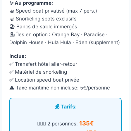
✨ Au programme:
🚤 Speed boat privatisé (max 7 pers.)
🤿 Snorkeling spots exclusifs
🏖️ Bancs de sable immergés
🏝️ Îles en option : Orange Bay · Paradise ·
Dolphin House · Hula Hula · Eden (supplément)
Inclus:
✅ Transfert hôtel aller-retour
✅ Matériel de snorkeling
✅ Location speed boat privée
⚠️ Taxe maritime non incluse: 5€/personne
💰 Tarifs:
135€
🙎🏻‍♂️ 2 personnes: