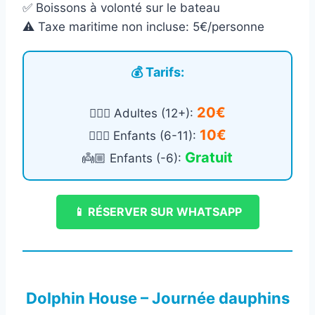
✅ Boissons à volonté sur le bateau
⚠️ Taxe maritime non incluse: 5€/personne
💰 Tarifs:
20€
🙎🏻‍♂️ Adultes (12+):
10€
🧍🏻‍♀️ Enfants (6-11):
Gratuit
👼🏼 Enfants (-6):
📱 RÉSERVER SUR WHATSAPP
Dolphin House – Journée dauphins