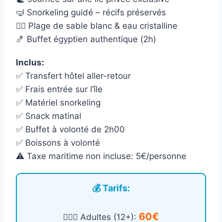
🤿 Snorkeling guidé – récifs préservés
🧘‍♀️ Plage de sable blanc & eau cristalline
🍤 Buffet égyptien authentique (2h)
Inclus:
✅ Transfert hôtel aller-retour
✅ Frais entrée sur l’île
✅ Matériel snorkeling
✅ Snack matinal
✅ Buffet à volonté de 2h00
✅ Boissons à volonté
⚠️ Taxe maritime non incluse: 5€/personne
💰 Tarifs:
60€
🙎🏻‍♂️ Adultes (12+):