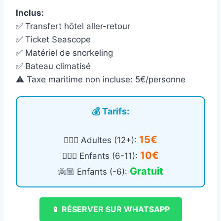
Inclus:
✅ Transfert hôtel aller-retour
✅ Ticket Seascope
✅ Matériel de snorkeling
✅ Bateau climatisé
⚠️ Taxe maritime non incluse: 5€/personne
💰 Tarifs:
15€
🙎🏻‍♂️ Adultes (12+):
10€
🧍🏻‍♀️ Enfants (6-11):
Gratuit
👼🏼 Enfants (-6):
📱 RÉSERVER SUR WHATSAPP