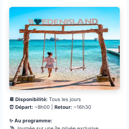
📆 Disponibilité:
Tous les jours
⏰ Départ:
~8h00 |
Retour:
~16h30
✨ Au programme:
🏖️ Journée sur une île privée exclusive