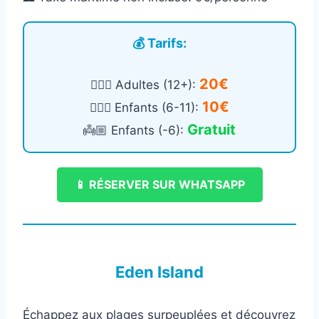
💰 Tarifs:
20€
🙎🏻‍♂️ Adultes (12+):
10€
🧍🏻‍♀️ Enfants (6-11):
Gratuit
👼🏼 Enfants (-6):
📱 RÉSERVER SUR WHATSAPP
Eden Island
Échappez aux plages surpeuplées et découvrez