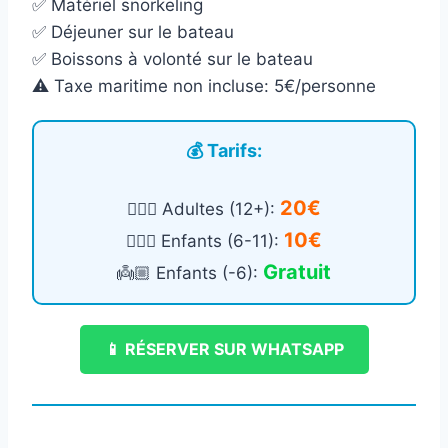
✅ Matériel snorkeling
✅ Déjeuner sur le bateau
✅ Boissons à volonté sur le bateau
⚠️ Taxe maritime non incluse: 5€/personne
💰 Tarifs:
20€
🙎🏻‍♂️ Adultes (12+):
10€
🧍🏻‍♀️ Enfants (6-11):
Gratuit
👼🏼 Enfants (-6):
📱 RÉSERVER SUR WHATSAPP